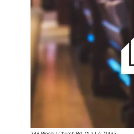
249 Pinehill Church Rd. Olla LA 71465