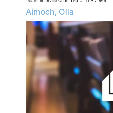
154 Summerville Church Rd Olla LA 71465
Aimoch, Olla